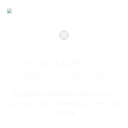
Videre
til
indhold
VELKOMMEN TIL
TAROTCOACHING
Jeg hjælper mennesker med at bruge
tarotkort til at coache sig selv i en travl
hverdag.
Jeg har skabt et koncept, som hjælper mine