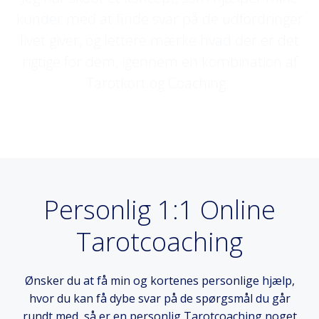
kunder med at finde svar på de udfordringer
livet giver, og lettere mærke hvad der er det
rigtige for dem, igennem en kombination af
Tarotkort og Coaching.
Personlig 1:1 Online
Tarotcoaching
Ønsker du at få min og kortenes personlige hjælp,
hvor du kan få dybe svar på de spørgsmål du går
rundt med, så er en personlig Tarotcoaching noget