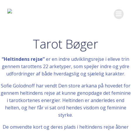
Videre
til
indhold
Tarot Bøger
“Heltindens rejse”
er en indre udviklingsrejse i elleve trin
gennem tarottens 22 arketyper, som spejler indre og ydre
udfordringer af både hverdagslig og sjælelig karakter.
Sofie Golodnoff har vendt Den store arkana på hovedet for
gennem heltindens rejse at kunne genopdage det feminine
i tarotkortenes energier. Heltinden er anderledes end
helten, og her får vi sat ord hendes visdom og feminine
styrke.
De omvendte kort og deres plads i heltindens rejse åbner