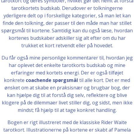
tarotkort og deres symboler, hvilket gør det nemt at forstå
tarotkortets budskab. Derudover er tolkningerne
yderligere delt op i forskellige kategorier, så man let kan
finde den tolkning, der passer til den måde man har stillet
spørgsmål til kortene. Samtidig kan du også læse, hvordan
kortenes budskaber adskiller sig alt efter om du har
trukket et kort retvendt eller på hovedet.
Du får også mine personlige kommentarer til, hvordan jeg
har oplevet det enkelte tarotkorts budskab og mine
erfaringer med kortets energi. Der er også tilføjet
konkrete
coachende spørgsmål
til alle kort. Det er med
ønsket om at skabe en praksisnær og brugbar bog, der
kan hjælpe dig til at forstå dig selv, reflektere og blive
klogere på de dilemmaer livet stiller dig, og sidst, men ikke
mindst; få hjælp til at tage konkret handling.
Bogen er rigt illustreret med de klassiske Rider Waite
tarotkort. Illustrationerne på kortene er skabt af Pamela