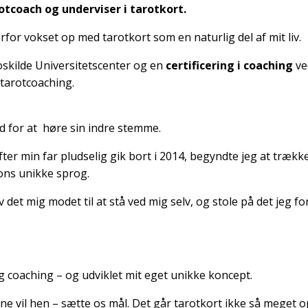
otcoach og underviser i tarotkort.
rfor vokset op med tarotkort som en naturlig del af mit liv.
oskilde Universitetscenter og en
certificering i coaching
ved
tarotcoaching.
ed for at høre sin indre stemme.
e. Efter min far pludselig gik bort i 2014, begyndte jeg at træk
ons unikke sprog.
et mig modet til at stå ved mig selv, og stole på det jeg f
 coaching – og udviklet mit eget unikke koncept.
ne vil hen – sætte os mål. Det går tarotkort ikke så meget op