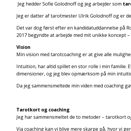
Jeg hedder Sofie Golodnoff og jeg arbejder som
tar
Jeg er datter af tarotmester Ulrik Golodnoff og er de
Det var dog først efter en kandidatuddannelse på R
2017 begyndte at arbejde med mit unikke koncept – 
Vision
Min vision med tarotcoaching er at give alle muligh
Intuition, har altid spillet en stor rolle i min famili
dimensioner, og jeg blev opmærksom på min intuiti
Da jeg sammensmeltede min viden med coaching gav d
Tarotkort og coaching
Jeg har sammensmeltet de to metoder – tarotkort og
Via coaching kan vi blive mere skarpe på, hvor vi ger