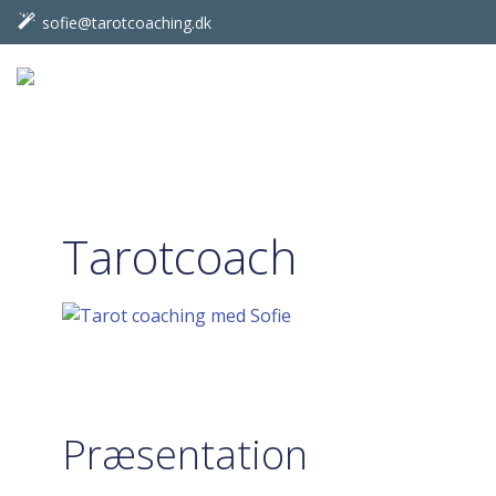
Videre
sofie@tarotcoaching.dk
til
indhold
Tarotcoach
Præsentation