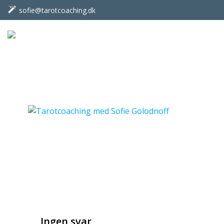
Videre
sofie@tarotcoaching.dk
til
indhold
Ingen svar