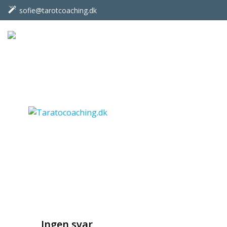
Videre
sofie@tarotcoaching.dk
til
indhold
Ingen svar